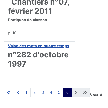
Chantiers n°07,
février 2011
Pratiques de classes
p. 10
...
Valse des mots en quatre temps
n°282 d'octobre
1997
...
1
2
3
4
5
6
Page 6 sur 6