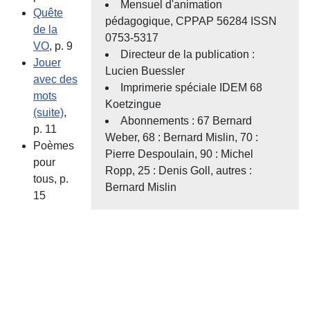
Mensuel d'animation
Quête
pédagogique, CPPAP 56284 ISSN
de la
0753-5317
VO
, p. 9
Directeur de la publication :
Jouer
Lucien Buessler
avec des
Imprimerie spéciale IDEM 68
mots
Koetzingue
(suite)
,
Abonnements : 67 Bernard
p. 11
Weber, 68 : Bernard Mislin, 70 :
Poèmes
Pierre Despoulain, 90 : Michel
pour
Ropp, 25 : Denis Goll, autres :
tous, p.
Bernard Mislin
15
icem68
Dernière modification du site : Mercredi 23
coulisses
Juillet 2025.