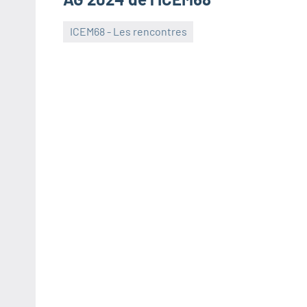
ICEM68 - Les rencontres
16
cbraun
décembre
2023